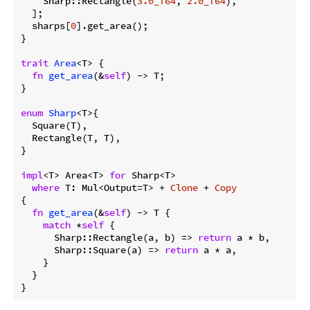
    Sharp::Rectangle(
3.0_f64
, 
2.0_f64
),

  ];

  sharps[
0
].get_area();

}

trait
Area
<T> {

fn
get_area
(&
self
) -> T;

}

enum
Sharp
<T>{

  Square(T),

  Rectangle(T, T),

}

impl
<T> Area<T> 
for
 Sharp<T>

where
 T: Mul<Output=T> + 
Clone
 + 
Copy
{

fn
get_area
(&
self
) -> T {

match
 *
self
 {

      Sharp::Rectangle(a, b) => 
return
 a * b,

      Sharp::Square(a) => 
return
 a * a,

    }

  }

}