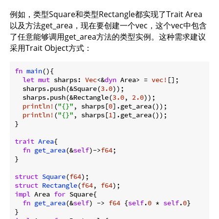
例如，类型Square和类型Rectangle都实现了Trait Area
以及方法get_area，现在要创建一个vec，这个vec中包含
了任意能够调用get_area方法的类型实例。这种需求建议
采用Trait Object方式：
fn
main
(){

let
mut
 sharps: 
Vec
<&
dyn
 Area> = 
vec!
[];

  sharps.push(&Square(
3.0
));

  sharps.push(&Rectangle(
3.0
, 
2.0
));

println!
(
"{}"
, sharps[
0
].get_area());

println!
(
"{}"
, sharps[
1
].get_area());

}

trait
Area
{

fn
get_area
(&
self
)->
f64
;

}

struct
Square
(
f64
struct
Rectangle
(
f64
, 
f64
impl
 Area 
for
 Square{

fn
get_area
(&
self
) -> 
f64
 {
self
.
0
 * 
self
.
0
}
