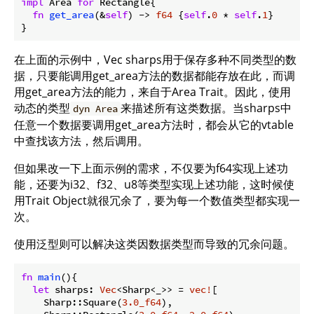
impl
 Area 
for
 Rectangle{

fn
get_area
(&
self
) -> 
f64
 {
self
.
0
 * 
self
.
1
}

}
在上面的示例中，Vec sharps用于保存多种不同类型的数
据，只要能调用get_area方法的数据都能存放在此，而调
用get_area方法的能力，来自于Area Trait。因此，使用
动态的类型
来描述所有这类数据。当sharps中
dyn Area
任意一个数据要调用get_area方法时，都会从它的vtable
中查找该方法，然后调用。
但如果改一下上面示例的需求，不仅要为f64实现上述功
能，还要为i32、f32、u8等类型实现上述功能，这时候使
用Trait Object就很冗余了，要为每一个数值类型都实现一
次。
使用泛型则可以解决这类因数据类型而导致的冗余问题。
fn
main
(){

let
 sharps: 
Vec
<Sharp<_>> = 
vec!
[

    Sharp::Square(
3.0_f64
),
