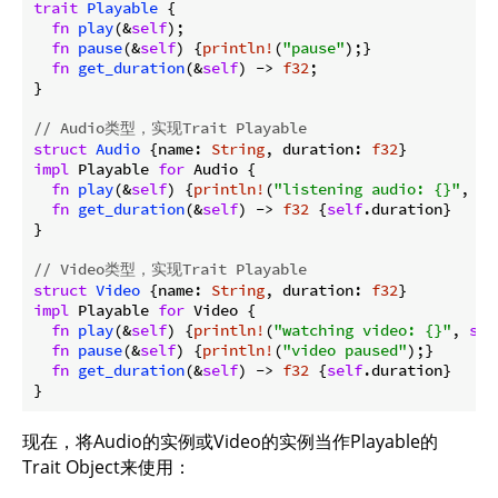
trait
Playable
 {

fn
play
(&
self
);

fn
pause
(&
self
) {
println!
(
"pause"
);}

fn
get_duration
(&
self
) -> 
f32
;

}

// Audio类型，实现Trait Playable
struct
Audio
 {name: 
String
, duration: 
f32
impl
 Playable 
for
 Audio {

fn
play
(&
self
) {
println!
(
"listening audio: {}"
, 
se
fn
get_duration
(&
self
) -> 
f32
 {
self
.duration}

}

// Video类型，实现Trait Playable
struct
Video
 {name: 
String
, duration: 
f32
impl
 Playable 
for
 Video {

fn
play
(&
self
) {
println!
(
"watching video: {}"
, 
sel
fn
pause
(&
self
) {
println!
(
"video paused"
);}

fn
get_duration
(&
self
) -> 
f32
 {
self
.duration}

现在，将Audio的实例或Video的实例当作Playable的
Trait Object来使用：