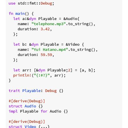
use
 std::fmt::
Debug
;

fn
main
() {

let
 a:&
dyn
 Playable = &Audio{

    name: 
"telephone.mp3"
.to_string(),

    duration: 
3.42
,

  };

let
 b: &
dyn
 Playable = &Video {

    name: 
"Yui Hatano.mp4"
.to_string(),

    duration: 
59.59
,

  };

let
 arr: [&
dyn
 Playable;
2
] = [a, b];

println!
(
"{:#?}"
, arr);

}

trait
Playable
: 
Debug
 {}

#[derive(Debug)]
struct
Audio
impl
 Playable 
for
 Audio {}

#[derive(Debug)]
struct
Video